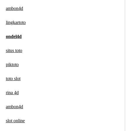
ambon4d
lingkartoto
ondel4d
situs toto
piktoto
toto slot
rina 4d
ambon4d
slot online