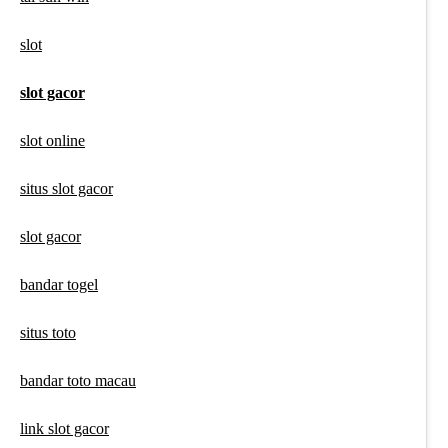
slot
slot gacor
slot online
situs slot gacor
slot gacor
bandar togel
situs toto
bandar toto macau
link slot gacor