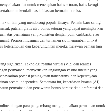
nyediakan alat untuk menetapkan batas setoran, batas kerugian,
ertahankan kendali atas kebiasaan bermain mereka.
n faktor lain yang mendorong popularitasnya. Pemain baru sering
masuk putaran gratis atau bonus setoran yang dapat meningkatkan
an atas permainan yang konsisten dengan poin, cashback, atau
anjang. Promosi musiman dan turnamen slot menambah tingkat
ji keterampilan dan keberuntungan mereka melawan pemain lain
ng signifikan. Teknologi realitas virtual (VR) dan realitas
engan permainan, menyediakan lingkungan kasino imersif yang
 menawarkan potensi peningkatan transparansi dan kepercayaan
nan secara independen. Sementara itu, kecerdasan buatan (AI)
saran permainan dan penawaran bonus berdasarkan preferensi dan
 online, dengan para pengembang mengoptimalkan permainan untuk