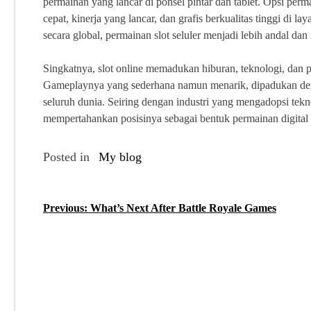
permainan yang lancar di ponsel pintar dan tablet. Opsi per
cepat, kinerja yang lancar, dan grafis berkualitas tinggi di l
secara global, permainan slot seluler menjadi lebih andal d
Singkatnya, slot online memadukan hiburan, teknologi, dan 
Gameplaynya yang sederhana namun menarik, dipadukan deng
seluruh dunia. Seiring dengan industri yang mengadopsi tekn
mempertahankan posisinya sebagai bentuk permainan digital 
Posted in
My blog
Previous:
What’s Next After Battle Royale Games
P
o
s
t