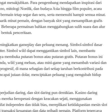
angat menakjubkan. Para pengembang mendapatkan inspirasi dari
no, mitologi Nordik, dan budaya Asia hingga film populer, acara
ermain tetap segar dan seru, serta memenuhi hampir semua minat.
arik minat pemain, dengan banyak slot yang menampilkan grafis
sif. Beberapa permainan bahkan menggabungkan sulih suara dan alur
i bentuk penceritaan.
g meningkatkan gameplay dan peluang menang. Simbol-simbol dasar
atter. Simbol wild dapat menggantikan simbol lain, membantu
a membuka putaran bonus atau putaran gratis. Putaran bonus ini
anda, wild yang meluas, atau mini-game yang menambah variasi dan
rogresif, di mana sebagian dari setiap taruhan berkontribusi pada
encapai jutaan dolar, menciptakan peluang yang mengubah hidup
perjudian daring, dan slot daring pun demikian. Kasino daring
an mereka beroperasi dengan keacakan sejati, menggunakan
fat independen dan tidak bias, mereplikasi ketidakpastian mesin slot
i transaksi keuangan dan data pribadi pemain. Platform tepercaya