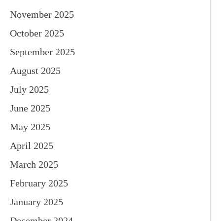
November 2025
October 2025
September 2025
August 2025
July 2025
June 2025
May 2025
April 2025
March 2025
February 2025
January 2025
December 2024