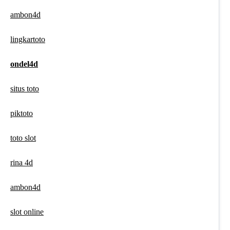
ambon4d
lingkartoto
ondel4d
situs toto
piktoto
toto slot
rina 4d
ambon4d
slot online