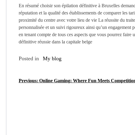
En résumé choisir son épilation définitive à Bruxelles demande
réputation et la qualité des établissements de comparer les tar
proximité du centre avec votre lieu de vie La réussite du tra
personnalisée et un suivi rigoureux ainsi qu’un engagement per
en tenant compte de tous ces aspects que vous pourrez faire un
définitive réussie dans la capitale belge
Posted in
My blog
Previous:
Online Gaming: Where Fun Meets Competitio
P
o
s
t
n