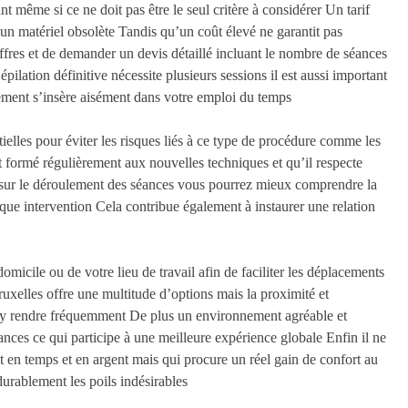
nt même si ce ne doit pas être le seul critère à considérer Un tarif
 un matériel obsolète Tandis qu’un coût élevé ne garantit pas
offres et de demander un devis détaillé incluant le nombre de séances
ilation définitive nécessite plusieurs sessions il est aussi important
itement s’insère aisément dans votre emploi du temps
ielles pour éviter les risques liés à ce type de procédure comme les
oit formé régulièrement aux nouvelles techniques et qu’il respecte
s sur le déroulement des séances vous pourrez mieux comprendre la
aque intervention Cela contribue également à instaurer une relation
domicile ou de votre lieu de travail afin de faciliter les déplacements
ruxelles offre une multitude d’options mais la proximité et
s y rendre fréquemment De plus un environnement agréable et
séances ce qui participe à une meilleure expérience globale Enfin il ne
nt en temps et en argent mais qui procure un réel gain de confort au
durablement les poils indésirables