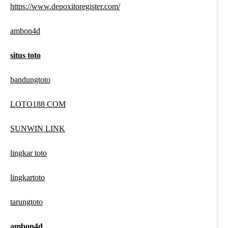
https://www.depoxitoregister.com/
ambon4d
situs toto
bandungtoto
LOTO188 COM
SUNWIN LINK
lingkar toto
lingkartoto
tarungtoto
ambon4d